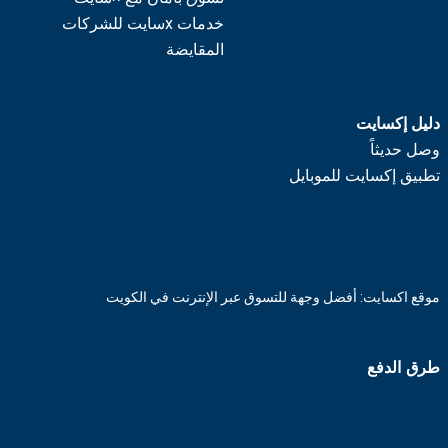
خدمات xسايت للشركات
المقايضة
دليل إكسايت
وصل حديثاً
تطبيق إكسايت للموبايل
موقع اكسايت: أفضل وجهة للتسوق عبر الإنترنت في الكويت
طرق الدفع