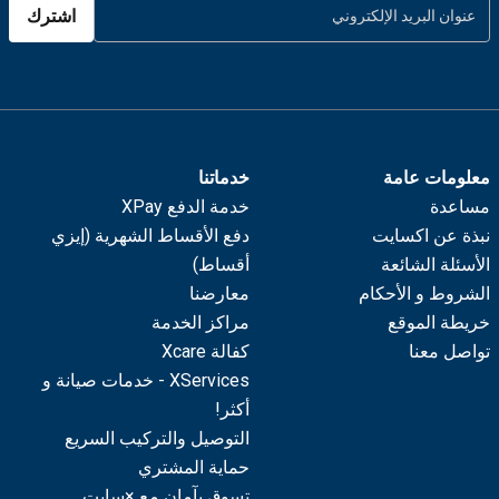
اشترك
معلومات عامة
خدماتنا
مساعدة
خدمة الدفع XPay
نبذة عن اكسايت
دفع الأقساط الشهرية (إيزي
الأسئلة الشائعة
أقساط)
الشروط و الأحكام
معارضنا
خريطة الموقع
مراكز الخدمة
تواصل معنا
كفالة Xcare
XServices - خدمات صيانة و
أكثر!
التوصيل والتركيب السريع
حماية المشتري
تسوق بآمان مع ×سايت