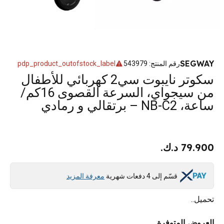
SEGWAY
رقم المنتج
:
543979
pdp_product_outofstock_label
سكوتر نايبوت سي2 كهربائي للأطفال
من سيجواي، السرعة القصوى 16كم/
ساعة، NB-C2 – برتقالي و رمادي
79.900 د.ك.
قسّم إلى 4 دفعات شهرية
معرفة المزيد
تحميل..
العروض المتوفرة