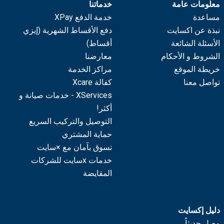
معلومات عامة
خدماتنا
مساعدة
خدمة الدفع XPay
نبذة عن اكسايت
دفع الأقساط الشهرية (إيزي
الأسئلة الشائعة
أقساط)
الشروط و الأحكام
معارضنا
خريطة الموقع
مراكز الخدمة
تواصل معنا
كفالة Xcare
XServices - خدمات صيانة و
أكثر!
التوصيل والتركيب السريع
حماية المشتري
تسوق بآمان مع ×سايت
خدمات xسايت للشركات
المقايضة
دليل إكسايت
وصل حديثاً