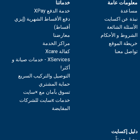
معلومات عامة
خدماتنا
مساعدة
خدمة الدفع XPay
نبذة عن اكسايت
دفع الأقساط الشهرية (إيزي
الأسئلة الشائعة
أقساط)
الشروط و الأحكام
معارضنا
خريطة الموقع
مراكز الخدمة
تواصل معنا
كفالة Xcare
XServices - خدمات صيانة و
أكثر!
التوصيل والتركيب السريع
حماية المشتري
تسوق بآمان مع ×سايت
خدمات xسايت للشركات
المقايضة
دليل إكسايت
وصل حديثاً