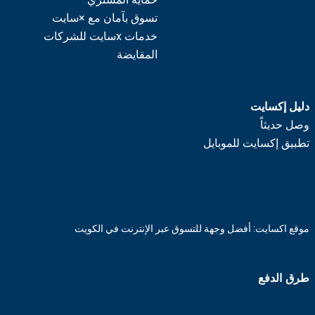
تسوق بآمان مع ×سايت
خدمات xسايت للشركات
المقايضة
دليل إكسايت
وصل حديثاً
تطبيق إكسايت للموبايل
موقع اكسايت: أفضل وجهة للتسوق عبر الإنترنت في الكويت
طرق الدفع