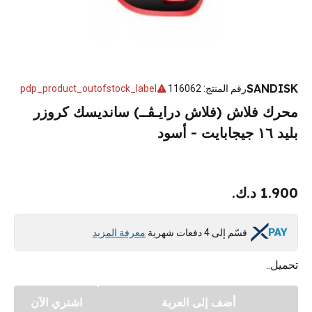
SANDISK
رقم المنتج
:
116062
pdp_product_outofstock_label
محرك فلاش (فلاش درايـڨــ) سانديسك كروزر
بليد ١٦ جيجابايت - أسود
1.900 د.ك.
قسّم إلى 4 دفعات شهرية
معرفة المزيد
تحميل..
أضف إلى العربة
اشتري الآن