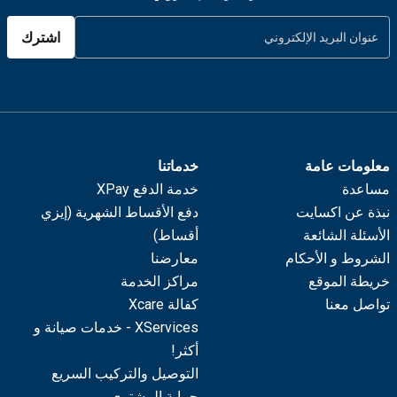
اشترك
معلومات عامة
خدماتنا
مساعدة
خدمة الدفع XPay
نبذة عن اكسايت
دفع الأقساط الشهرية (إيزي
الأسئلة الشائعة
أقساط)
الشروط و الأحكام
معارضنا
خريطة الموقع
مراكز الخدمة
تواصل معنا
كفالة Xcare
XServices - خدمات صيانة و
أكثر!
التوصيل والتركيب السريع
حماية المشتري