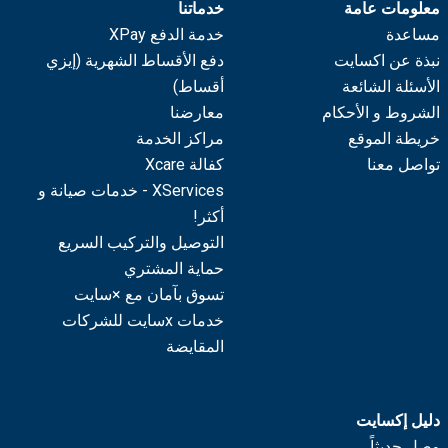
معلومات عامة
خدماتنا
مساعدة
خدمة الدفع XPay
نبذة عن اكسايت
دفع الأقساط الشهرية (إيزي
الأسئلة الشائعة
أقساط)
الشروط و الأحكام
معارضنا
خريطة الموقع
مراكز الخدمة
تواصل معنا
كفالة Xcare
XServices - خدمات صيانة و
أكثر!
التوصيل والتركيب السريع
حماية المشتري
تسوق بآمان مع ×سايت
خدمات xسايت للشركات
المقايضة
دليل إكسايت
وصل حديثاً