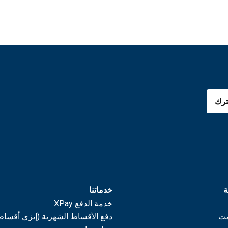
رك
ة
خدماتنا
خدمة الدفع XPay
يت
دفع الأقساط الشهرية (إيزي أقساط