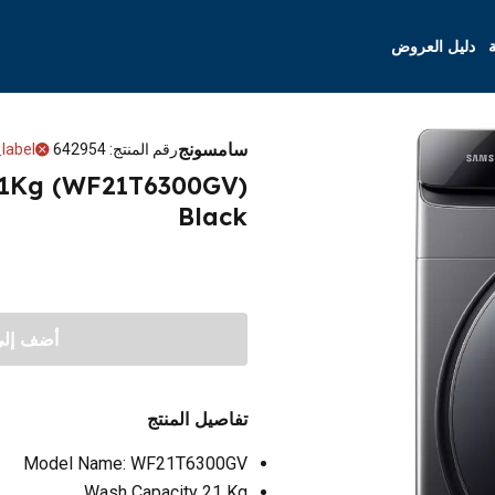
ة
دليل العروض
سامسونج
رقم المنتج
:
642954
label
21Kg (WF21T6300GV)
Black
أضف إلى 
تفاصيل المنتج
Model Name: WF21T6300GV
Wash Capacity 21 Kg