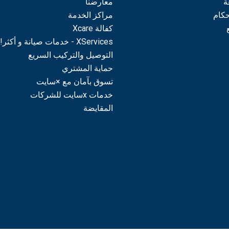
ة
معارضنا
حكام
مراكز الخدمة
كفالة Xcare
XServices - خدمات صيانة و أكثر!
التوصيل والتركيب السريع
حماية المشتري
تسوق بآمان مع ×سايت
خدمات xسايت للشركات
المقايضة