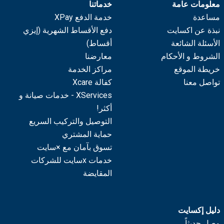
معلومات عامة
خدماتنا
مساعدة
خدمة الدفع XPay
نبذة عن اكسايت
دفع الأقساط الشهرية (إيزي
الأسئلة الشائعة
أقساط)
الشروط و الأحكام
معارضنا
خريطة الموقع
مراكز الخدمة
تواصل معنا
كفالة Xcare
XServices - خدمات صيانة و
أكثر!
التوصيل والتركيب السريع
حماية المشتري
تسوق بآمان مع ×سايت
خدمات xسايت للشركات
المقايضة
دليل إكسايت
وصل حديثاً