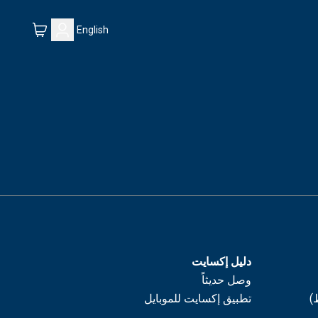
English
دليل إكسايت
وصل حديثاً
)
تطبيق إكسايت للموبايل