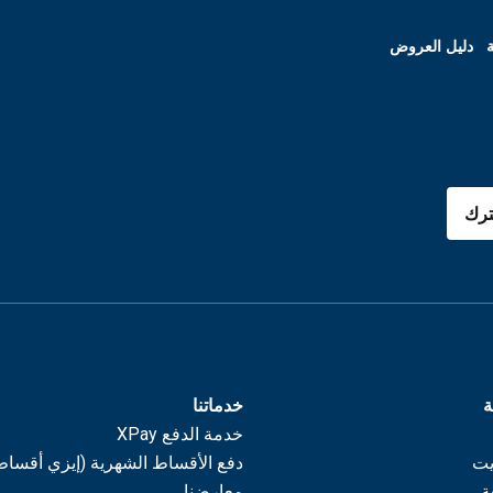
ة
دليل العروض
رك
ة
خدماتنا
خدمة الدفع XPay
يت
دفع الأقساط الشهرية (إيزي أقساط
ة
معارضنا