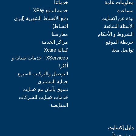
معلومات عامة
خدماتنا
مساعدة
خدمة الدفع XPay
نبذة عن اكسايت
دفع الأقساط الشهرية (إيزي
الأسئلة الشائعة
أقساط)
الشروط و الأحكام
معارضنا
خريطة الموقع
مراكز الخدمة
تواصل معنا
كفالة Xcare
XServices - خدمات صيانة و
أكثر!
التوصيل والتركيب السريع
حماية المشتري
تسوق بآمان مع ×سايت
خدمات xسايت للشركات
المقايضة
دليل إكسايت
وصل حديثاً