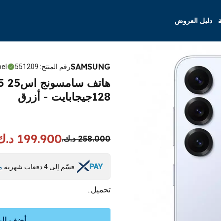
ة
دليل العروض
SAMSUNG
رقم المنتج
:
551209
bel
128جيجابايت - أزرق
199.900 د.ك.
258.000 د.ك.
قسّم إلى 4 دفعات شهرية
م
تحميل..
أضف إلى 