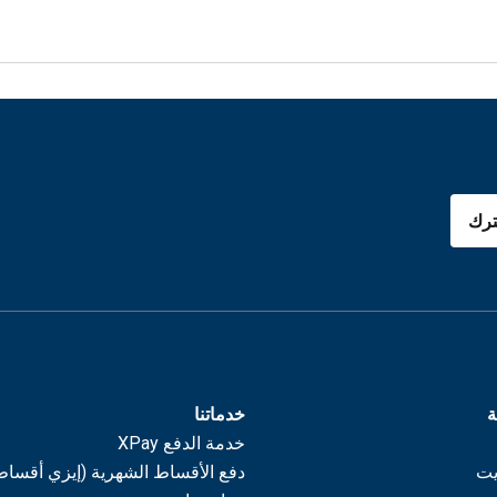
رك
ة
خدماتنا
خدمة الدفع XPay
يت
دفع الأقساط الشهرية (إيزي أقساط