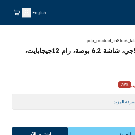
English
pdp_product_inStock_la
هاتف سامسونج اس25 5جي، شاشة 6.2 بوصة، رام 12جيجابايت،
23
%
عرفة المزيد
العربة
اشتري الآن