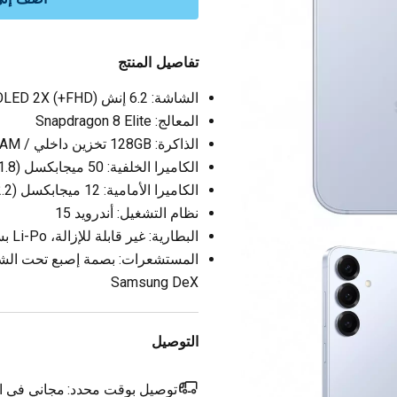
تفاصيل المنتج
الشاشة: 6.2 إنش (FHD+) Dynamic AMOLED 2X، بدقة 1080x2340 بكسل
المعالج: Snapdragon 8 Elite
الذاكرة: 128GB تخزين داخلي / 12GB RAM
الكاميرا الخلفية: 50 ميجابكسل (f/1.8) + 10 ميجابكسل (f/2.4) + 12 ميجابكسل (f/2.2)
الكاميرا الأمامية: 12 ميجابكسل (f/2.2)
نظام التشغيل: أندرويد 15
البطارية: غير قابلة للإزالة، Li-Po بسعة 4,000 مللي أمبير
المستشعرات: بصمة إصبع تحت الش
Samsung DeX
التوصيل
توصيل بوقت محدد:
مجاني في ال