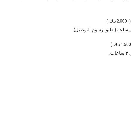
(
+2.000 د.ك.
)
ل ساعة (تطبق رسوم التوصيل)
)
.