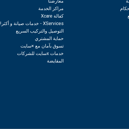
ة
معارضنا
حكام
مراكز الخدمة
كفالة Xcare
XServices - خدمات صيانة و أكثر!
التوصيل والتركيب السريع
حماية المشتري
تسوق بآمان مع ×سايت
خدمات xسايت للشركات
المقايضة