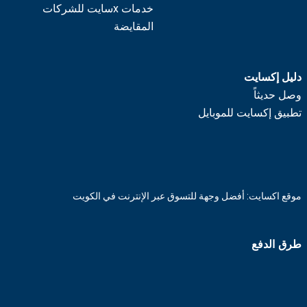
خدمات xسايت للشركات
المقايضة
دليل إكسايت
وصل حديثاً
تطبيق إكسايت للموبايل
موقع اكسايت: أفضل وجهة للتسوق عبر الإنترنت في الكويت
طرق الدفع