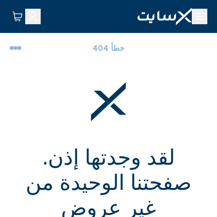
خطأ 404
لقد وجدتها إذن.
صفحتنا الوحيدة من
غير عروض