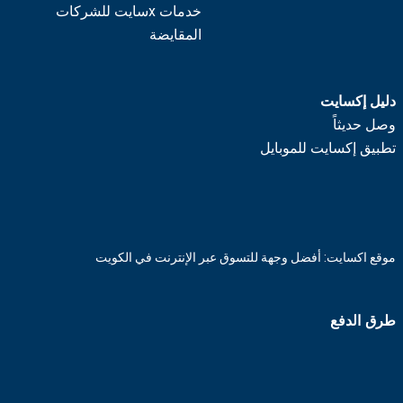
خدمات xسايت للشركات
المقايضة
دليل إكسايت
وصل حديثاً
تطبيق إكسايت للموبايل
موقع اكسايت: أفضل وجهة للتسوق عبر الإنترنت في الكويت
طرق الدفع