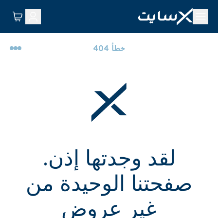
خطأ 404
لقد وجدتها إذن.
صفحتنا الوحيدة من
غير عروض