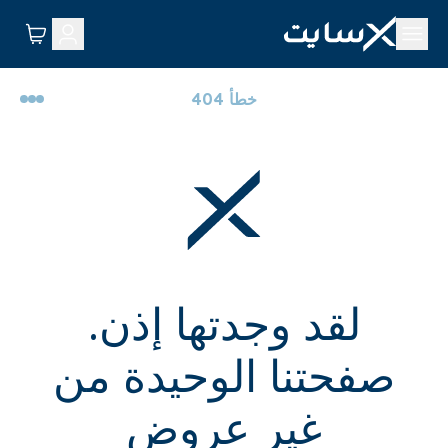
خطأ 404
لقد وجدتها إذن.
صفحتنا الوحيدة من
غير عروض