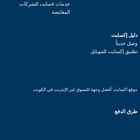
خدمات xسايت للشركات
المقايضة
دليل إكسايت
وصل حديثاً
تطبيق إكسايت للموبايل
موقع اكسايت: أفضل وجهة للتسوق عبر الإنترنت في الكويت
طرق الدفع