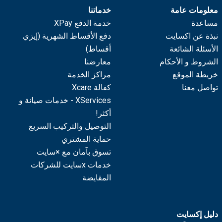
معلومات عامة
خدماتنا
مساعدة
خدمة الدفع XPay
نبذة عن اكسايت
دفع الأقساط الشهرية (إيزي
الأسئلة الشائعة
أقساط)
الشروط و الأحكام
معارضنا
خريطة الموقع
مراكز الخدمة
تواصل معنا
كفالة Xcare
XServices - خدمات صيانة و
أكثر!
التوصيل والتركيب السريع
حماية المشتري
تسوق بآمان مع ×سايت
خدمات xسايت للشركات
المقايضة
دليل إكسايت