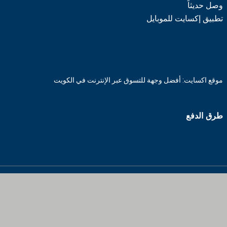
وصل حديثاً
تطبيق إكسايت للموبايل
موقع اكسايت: أفضل وجهة للتسوق عبر الإنترنت في الكويت
طرق الدفع
© ٢٠٢٦ شركة اكسايت للتجارة العامة ش.ش.و