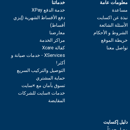
معلومات عامة
خدماتنا
مساعدة
خدمة الدفع XPay
نبذة عن اكسايت
دفع الأقساط الشهرية (إيزي
الأسئلة الشائعة
أقساط)
الشروط و الأحكام
معارضنا
خريطة الموقع
مراكز الخدمة
تواصل معنا
كفالة Xcare
XServices - خدمات صيانة و
أكثر!
التوصيل والتركيب السريع
حماية المشتري
تسوق بآمان مع ×سايت
خدمات xسايت للشركات
المقايضة
دليل إكسايت
وصل حديثاً