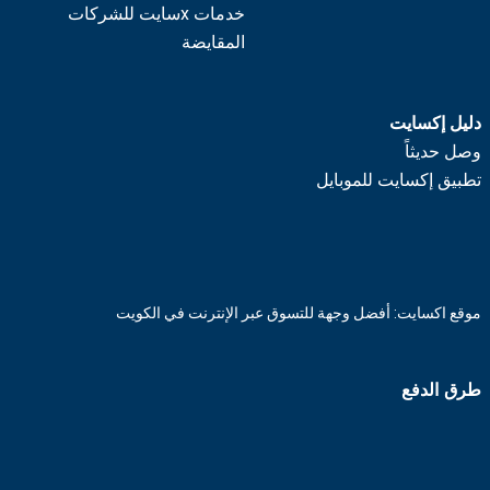
خدمات xسايت للشركات
المقايضة
دليل إكسايت
وصل حديثاً
تطبيق إكسايت للموبايل
موقع اكسايت: أفضل وجهة للتسوق عبر الإنترنت في الكويت
طرق الدفع