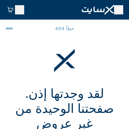
خطأ 404
لقد وجدتها إذن.
صفحتنا الوحيدة من
غير عروض