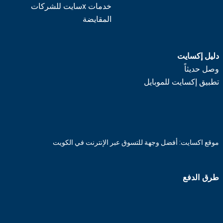
خدمات xسايت للشركات
المقايضة
دليل إكسايت
وصل حديثاً
تطبيق إكسايت للموبايل
موقع اكسايت: أفضل وجهة للتسوق عبر الإنترنت في الكويت
طرق الدفع