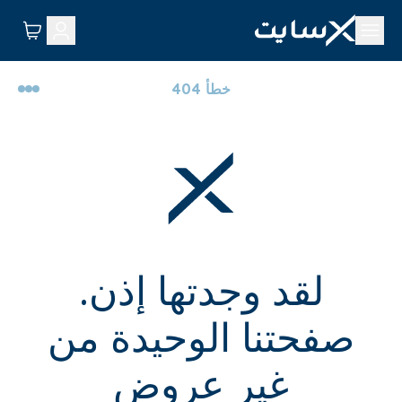
خطأ 404
لقد وجدتها إذن.
صفحتنا الوحيدة من
غير عروض