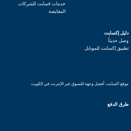
خدمات xسايت للشركات
المقايضة
دليل إكسايت
وصل حديثاً
تطبيق إكسايت للموبايل
موقع اكسايت: أفضل وجهة للتسوق عبر الإنترنت في الكويت
طرق الدفع