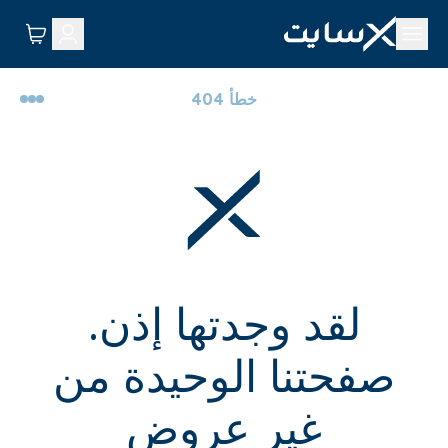
خطأ 404
لقد وجدتها إذن.
صفحتنا الوحيدة من
غير عروض