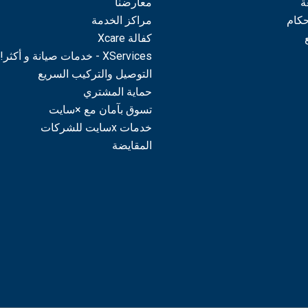
ة
معارضنا
حكام
مراكز الخدمة
كفالة Xcare
XServices - خدمات صيانة و أكثر!
التوصيل والتركيب السريع
حماية المشتري
تسوق بآمان مع ×سايت
خدمات xسايت للشركات
المقايضة