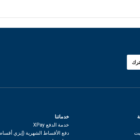
رك
ة
خدماتنا
خدمة الدفع XPay
يت
دفع الأقساط الشهرية (إيزي أقساط