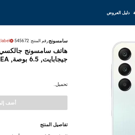
ة
دليل العروض
سامسونج
رقم المنتج
:
545672
label
جيجابايت, 6.5 بوصة, SM-A256ELBHMEA - أزرق
تحميل..
أضف إلى 
تفاصيل المنتج