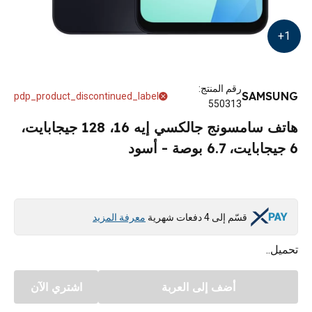
+
1
رقم المنتج
:
SAMSUNG
pdp_product_discontinued_label
550313
هاتف سامسونج جالكسي إيه 16، 128 جيجابايت،
6 جيجابايت، 6.7 بوصة - أسود
قسّم إلى 4 دفعات شهرية
معرفة المزيد
تحميل..
أضف إلى العربة
اشتري الآن