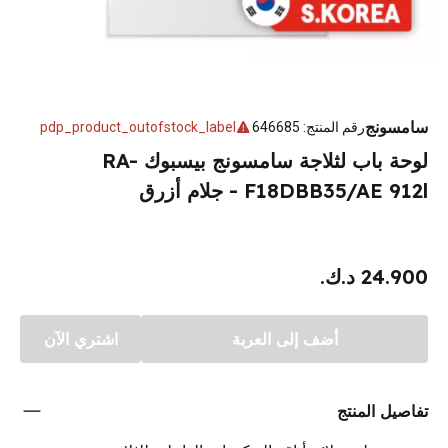
سامسونج
رقم المنتج
:
646685
pdp_product_outofstock_label
لوحة باب لثلاجة سامسونج بيسبوك RA-
F18DBB35/AE 912l - جلام أزرق
24.900 د.ك.
أضف إلى العربة
اشتري الآن
تفاصيل المنتج