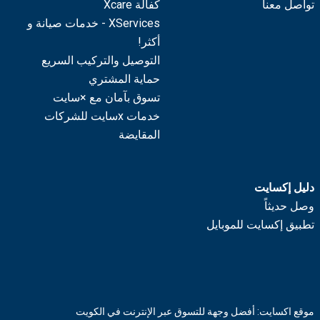
تواصل معنا
كفالة Xcare
XServices - خدمات صيانة و
أكثر!
التوصيل والتركيب السريع
حماية المشتري
تسوق بآمان مع ×سايت
خدمات xسايت للشركات
المقايضة
دليل إكسايت
وصل حديثاً
تطبيق إكسايت للموبايل
موقع اكسايت: أفضل وجهة للتسوق عبر الإنترنت في الكويت