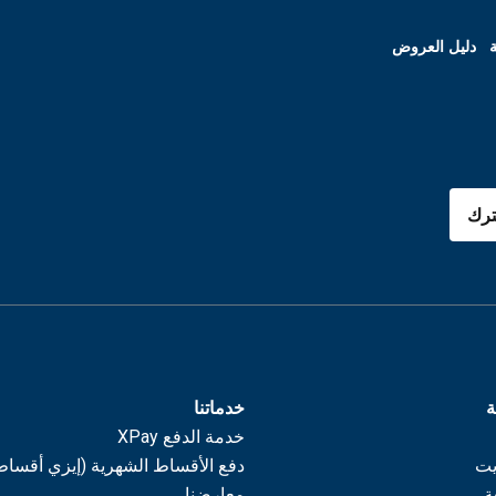
ة
دليل العروض
رك
ة
خدماتنا
خدمة الدفع XPay
يت
دفع الأقساط الشهرية (إيزي أقساط
ة
معارضنا