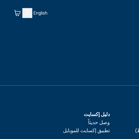
English
دليل إكسايت
وصل حديثاً
)
تطبيق إكسايت للموبايل