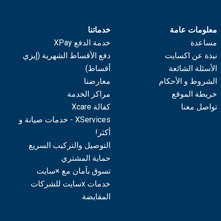
معلومات عامة
خدماتنا
مساعدة
خدمة الدفع XPay
نبذة عن اكسايت
دفع الأقساط الشهرية (إيزي
الأسئلة الشائعة
أقساط)
الشروط و الأحكام
معارضنا
خريطة الموقع
مراكز الخدمة
تواصل معنا
كفالة Xcare
XServices - خدمات صيانة و
أكثر!
التوصيل والتركيب السريع
حماية المشتري
تسوق بآمان مع ×سايت
خدمات xسايت للشركات
المقايضة