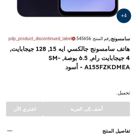
+
4
سامسونج
رقم المنتج
:
545656
pdp_product_discontinued_label
هاتف سامسونج جالكسي ايه 15, 128 جيجابايت,
4 جيجابايت رام, 6.5 بوصة, SM-
A155FZKDMEA - أسود
تحميل..
أضف إلى العربة
اشتري الآن
تفاصيل المنتج