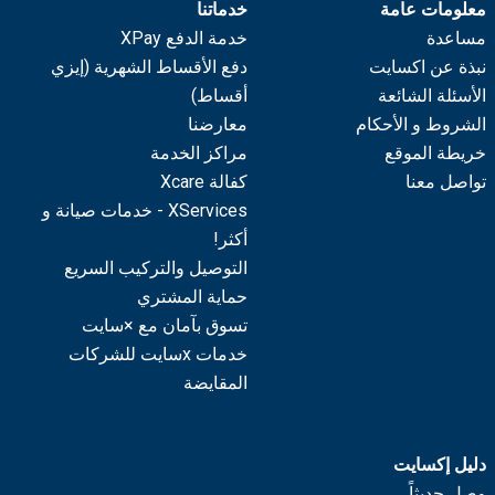
معلومات عامة
خدماتنا
مساعدة
خدمة الدفع XPay
نبذة عن اكسايت
دفع الأقساط الشهرية (إيزي
الأسئلة الشائعة
أقساط)
الشروط و الأحكام
معارضنا
خريطة الموقع
مراكز الخدمة
تواصل معنا
كفالة Xcare
XServices - خدمات صيانة و
أكثر!
التوصيل والتركيب السريع
حماية المشتري
تسوق بآمان مع ×سايت
خدمات xسايت للشركات
المقايضة
دليل إكسايت
وصل حديثاً