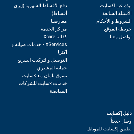
نبذة عن اكسايت
دفع الأقساط الشهرية (إيزي
الأسئلة الشائعة
أقساط)
الشروط و الأحكام
معارضنا
خريطة الموقع
مراكز الخدمة
تواصل معنا
كفالة Xcare
XServices - خدمات صيانة و
أكثر!
التوصيل والتركيب السريع
حماية المشتري
تسوق بآمان مع ×سايت
خدمات xسايت للشركات
المقايضة
دليل إكسايت
وصل حديثاً
تطبيق إكسايت للموبايل