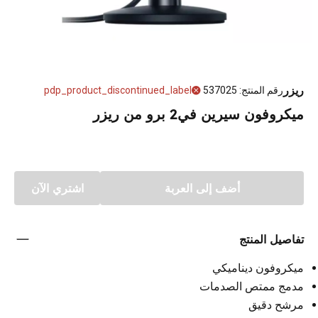
ريزر
رقم المنتج
:
537025
pdp_product_discontinued_label
ميكروفون سيرين في2 برو من ريزر
أضف إلى العربة
اشتري الآن
تفاصيل المنتج
ميكروفون ديناميكي
مدمج ممتص الصدمات
مرشح دقيق