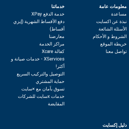
معلومات عامة
خدماتنا
مساعدة
خدمة الدفع XPay
نبذة عن اكسايت
دفع الأقساط الشهرية (إيزي
الأسئلة الشائعة
أقساط)
الشروط و الأحكام
معارضنا
خريطة الموقع
مراكز الخدمة
تواصل معنا
كفالة Xcare
XServices - خدمات صيانة و
أكثر!
التوصيل والتركيب السريع
حماية المشتري
تسوق بآمان مع ×سايت
خدمات xسايت للشركات
المقايضة
دليل إكسايت