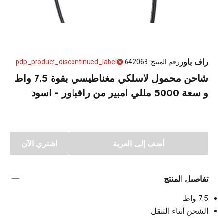
راف باور
رقم المنتج
:
642063
pdp_product_discontinued_label
شاحن محمول لاسلكي مغناطيسي بقوة 7.5 واط
و سعة 5000 مللي امبير من رافباور - اسود
أضف إلى العربة
اشتري الآن
تفاصيل المنتج
7.5 واط
الشحن أثناء التنقل