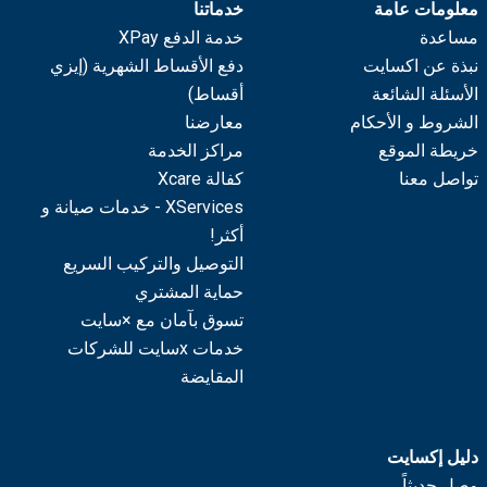
معلومات عامة
خدماتنا
مساعدة
خدمة الدفع XPay
نبذة عن اكسايت
دفع الأقساط الشهرية (إيزي
الأسئلة الشائعة
أقساط)
الشروط و الأحكام
معارضنا
خريطة الموقع
مراكز الخدمة
تواصل معنا
كفالة Xcare
XServices - خدمات صيانة و
أكثر!
التوصيل والتركيب السريع
حماية المشتري
تسوق بآمان مع ×سايت
خدمات xسايت للشركات
المقايضة
دليل إكسايت
وصل حديثاً