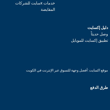
خدمات xسايت للشركات
المقايضة
دليل إكسايت
وصل حديثاً
تطبيق إكسايت للموبايل
موقع اكسايت: أفضل وجهة للتسوق عبر الإنترنت في الكويت
طرق الدفع