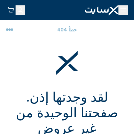
خطأ 404
لقد وجدتها إذن.
صفحتنا الوحيدة من
غير عروض