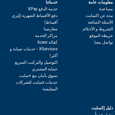
معلومات عامة
خدماتنا
مساعدة
خدمة الدفع XPay
نبذة عن اكسايت
دفع الأقساط الشهرية (إيزي
الأسئلة الشائعة
أقساط)
الشروط و الأحكام
معارضنا
خريطة الموقع
مراكز الخدمة
تواصل معنا
كفالة Xcare
XServices - خدمات صيانة و
أكثر!
التوصيل والتركيب السريع
حماية المشتري
تسوق بآمان مع ×سايت
خدمات xسايت للشركات
المقايضة
دليل إكسايت
وصل حديثاً