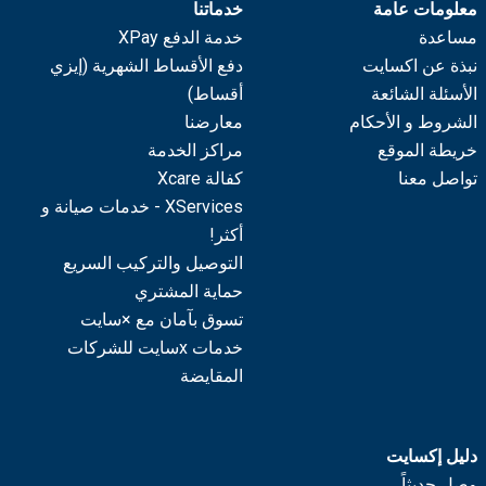
معلومات عامة
خدماتنا
مساعدة
خدمة الدفع XPay
نبذة عن اكسايت
دفع الأقساط الشهرية (إيزي
الأسئلة الشائعة
أقساط)
الشروط و الأحكام
معارضنا
خريطة الموقع
مراكز الخدمة
تواصل معنا
كفالة Xcare
XServices - خدمات صيانة و
أكثر!
التوصيل والتركيب السريع
حماية المشتري
تسوق بآمان مع ×سايت
خدمات xسايت للشركات
المقايضة
دليل إكسايت
وصل حديثاً