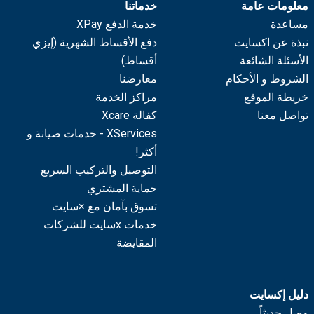
معلومات عامة
خدماتنا
مساعدة
خدمة الدفع XPay
نبذة عن اكسايت
دفع الأقساط الشهرية (إيزي
الأسئلة الشائعة
أقساط)
الشروط و الأحكام
معارضنا
خريطة الموقع
مراكز الخدمة
تواصل معنا
كفالة Xcare
XServices - خدمات صيانة و
أكثر!
التوصيل والتركيب السريع
حماية المشتري
تسوق بآمان مع ×سايت
خدمات xسايت للشركات
المقايضة
دليل إكسايت
وصل حديثاً