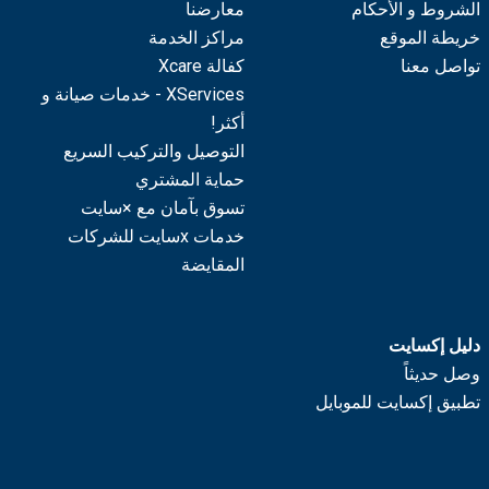
الشروط و الأحكام
معارضنا
خريطة الموقع
مراكز الخدمة
تواصل معنا
كفالة Xcare
XServices - خدمات صيانة و
أكثر!
التوصيل والتركيب السريع
حماية المشتري
تسوق بآمان مع ×سايت
خدمات xسايت للشركات
المقايضة
دليل إكسايت
وصل حديثاً
تطبيق إكسايت للموبايل