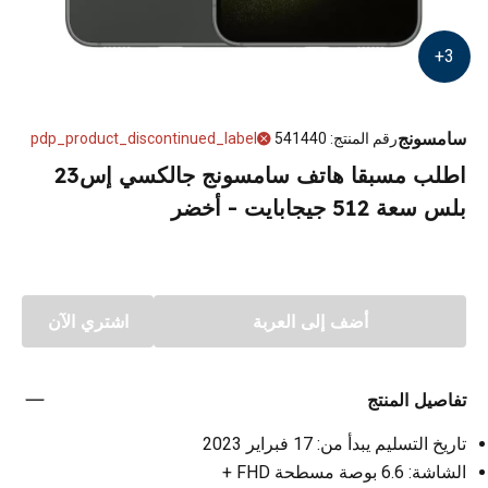
+
3
سامسونج
رقم المنتج
:
541440
pdp_product_discontinued_label
اطلب مسبقا هاتف سامسونج جالكسي إس23
بلس سعة 512 جيجابايت - أخضر
أضف إلى العربة
اشتري الآن
تفاصيل المنتج
تاريخ التسليم يبدأ من: 17 فبراير 2023
الشاشة: 6.6 بوصة مسطحة FHD +