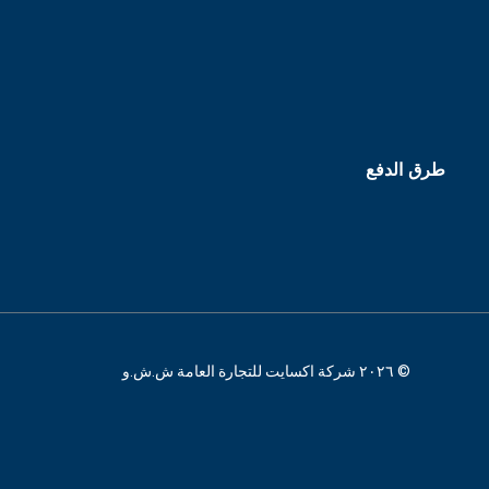
طرق الدفع
© ٢٠٢٦ شركة اكسايت للتجارة العامة ش.ش.و