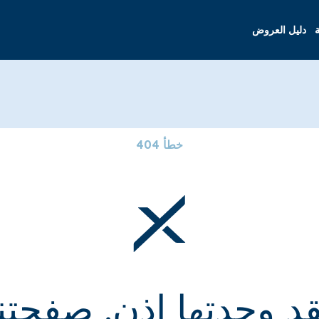
ة
دليل العروض
خطأ 404
قد وجدتها إذن. صفحتنا