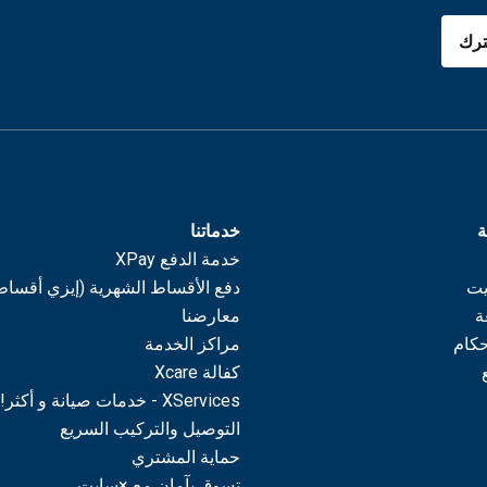
رك
ة
خدماتنا
خدمة الدفع XPay
يت
دفع الأقساط الشهرية (إيزي أقساط
ة
معارضنا
حكام
مراكز الخدمة
كفالة Xcare
XServices - خدمات صيانة و أكثر!
التوصيل والتركيب السريع
حماية المشتري
تسوق بآمان مع ×سايت