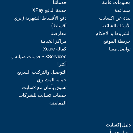
معلومات عامة
خدماتنا
مساعدة
خدمة الدفع XPay
نبذة عن اكسايت
دفع الأقساط الشهرية (إيزي
الأسئلة الشائعة
أقساط)
الشروط و الأحكام
معارضنا
خريطة الموقع
مراكز الخدمة
تواصل معنا
كفالة Xcare
XServices - خدمات صيانة و
أكثر!
التوصيل والتركيب السريع
حماية المشتري
تسوق بآمان مع ×سايت
خدمات xسايت للشركات
المقايضة
دليل إكسايت
وصل حديثاً