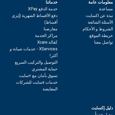
معلومات عامة
خدماتنا
مساعدة
خدمة الدفع XPay
نبذة عن اكسايت
دفع الأقساط الشهرية (إيزي
الأسئلة الشائعة
أقساط)
الشروط و الأحكام
معارضنا
خريطة الموقع
مراكز الخدمة
تواصل معنا
كفالة Xcare
XServices - خدمات صيانة و
أكثر!
التوصيل والتركيب السريع
حماية المشتري
تسوق بآمان مع ×سايت
خدمات xسايت للشركات
المقايضة
دليل إكسايت
وصل حديثاً