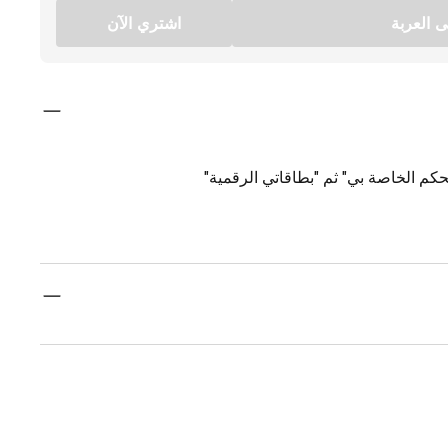
 العربة
اشتري الآن
كم الخاصة بي" ثم "بطاقاتي الرقمية"