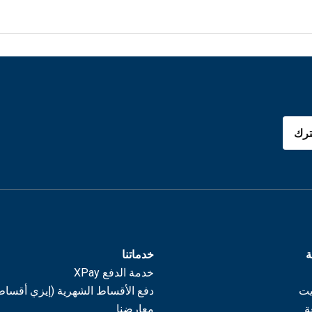
رك
ة
خدماتنا
خدمة الدفع XPay
يت
دفع الأقساط الشهرية (إيزي أقساط
ة
معارضنا