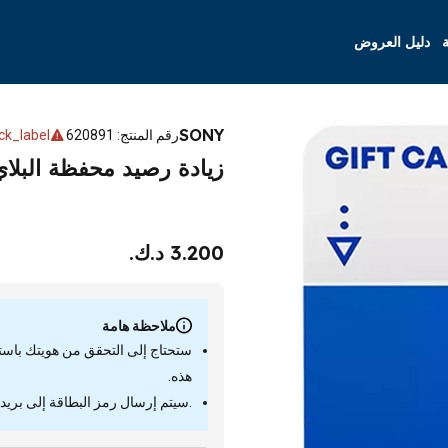
ة
دليل العروض
SONY
رقم المنتج
:
620891
ck_label
زيادة رصيد محفظة البلاي ستيشن - ١٠ دو
3.200 د.ك.
ملاحظة هامة
ستحتاج إلى التحقق من هويتك باستخدا
هذه.
.سيتم إرسال رمز البطاقة إلى بريد