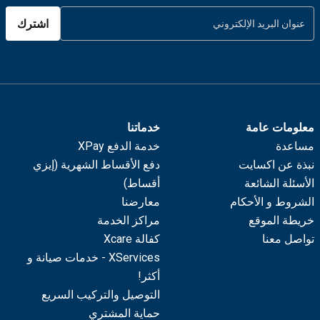
اشترك
معلومات عامة
خدماتنا
مساعدة
خدمة الدفع XPay
نبذة عن اكسايت
دفع الأقساط الشهرية (إيزي
الأسئلة الشائعة
أقساط)
الشروط و الأحكام
معارضنا
خريطة الموقع
مراكز الخدمة
تواصل معنا
كفالة Xcare
XServices - خدمات صيانة و
أكثر!
التوصيل والتركيب السريع
حماية المشتري