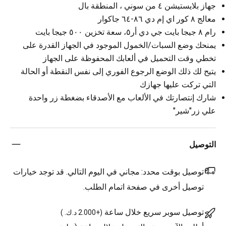
جهاز بلايستيشن ٤ من سوني ، المنطقة بال
معالج ٨ كور اي إم دي ٨٦-٦٤ جاكوار
رام ٨ جيجا بايت جي دي أر٥، سعة تخزين ٥٠٠ جيجا بايت
يمنحك وضع السبات/الخمول الموجود في الجهاز القدرة على
تخطي وقت التحميل في ألعابك المحفوظة على الجهاز
يتيح لك ذلك الوضع الرجوع الفوري إلى نفس النقطة أو الحالة
التي تركت عليها جهازك
شارك إنتصارتك في الألعاب مع الأصدقاء بضغطة زر واحدة
علي زر"شير"
التوصيل
توصيل بوقت محدد:
مجاني في اليوم التالي. قد توجد خيارات
توصيل أخرى في صفحة اتمام الطلب.
توصيل سوبر سريع خلال ساعة
(
+2.000 د.ك.
)