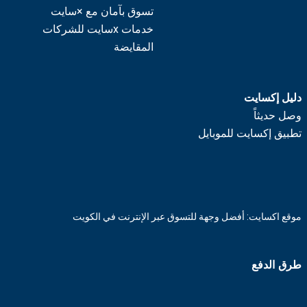
تسوق بآمان مع ×سايت
خدمات xسايت للشركات
المقايضة
دليل إكسايت
وصل حديثاً
تطبيق إكسايت للموبايل
موقع اكسايت: أفضل وجهة للتسوق عبر الإنترنت في الكويت
طرق الدفع