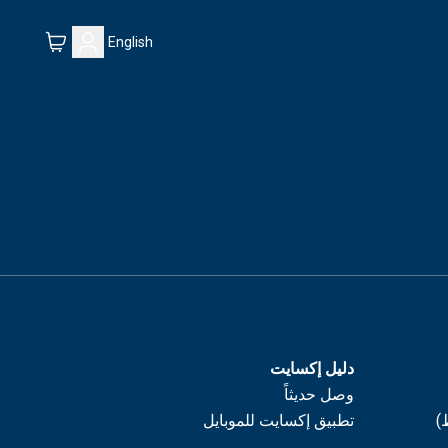
English
دليل إكسايت
وصل حديثاً
)
تطبيق إكسايت للموبايل