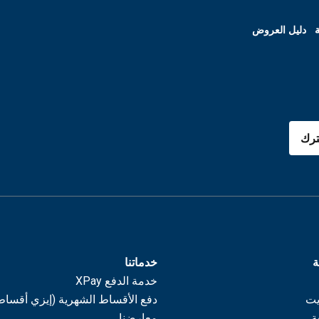
ة
دليل العروض
رك
ة
خدماتنا
خدمة الدفع XPay
يت
دفع الأقساط الشهرية (إيزي أقساط
ة
معارضنا