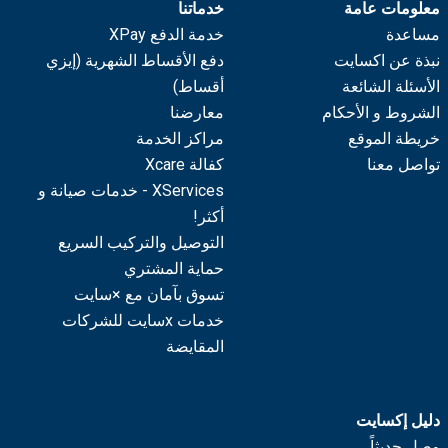
معلومات عامة
خدماتنا
مساعدة
خدمة الدفع XPay
نبذة عن اكسايت
دفع الأقساط الشهرية (إيزي
الأسئلة الشائعة
أقساط)
الشروط و الأحكام
معارضنا
خريطة الموقع
مراكز الخدمة
تواصل معنا
كفالة Xcare
XServices - خدمات صيانة و
أكثر!
التوصيل والتركيب السريع
حماية المشتري
تسوق بآمان مع ×سايت
خدمات xسايت للشركات
المقايضة
دليل إكسايت
وصل حديثاً