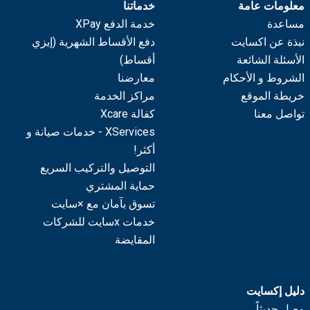
معلومات عامة
خدماتنا
مساعدة
خدمة الدفع XPay
نبذة عن اكسايت
دفع الأقساط الشهرية (إيزي
الأسئلة الشائعة
أقساط)
الشروط و الأحكام
معارضنا
خريطة الموقع
مراكز الخدمة
تواصل معنا
كفالة Xcare
XServices - خدمات صيانة و
أكثر!
التوصيل والتركيب السريع
حماية المشتري
تسوق بآمان مع ×سايت
خدمات xسايت للشركات
المقايضة
دليل إكسايت
وصل حديثاً