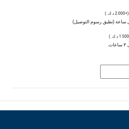
(
+2.000 د.ك.
)
ل ساعة (تطبق رسوم التوصيل)
)
.