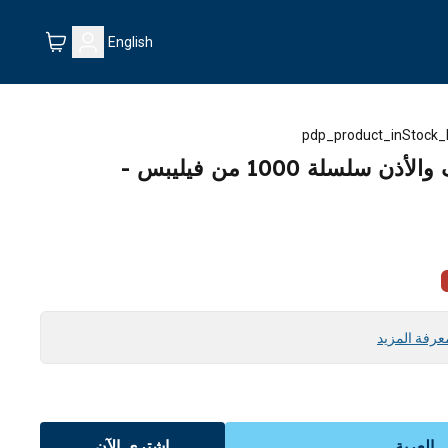
English
pdp_product_inStock_
ماكينة تشذيب شعر الأنف والأذن سلسلة 1000 من فيليبس -
عرفة المزيد
العربة
اشتري الآن