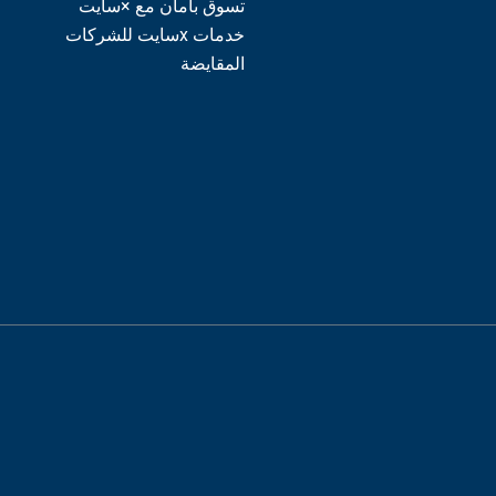
تسوق بآمان مع ×سايت
خدمات xسايت للشركات
المقايضة