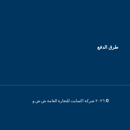
طرق الدفع
© ٢٠٢٦ شركة اكسايت للتجارة العامة ش.ش.و