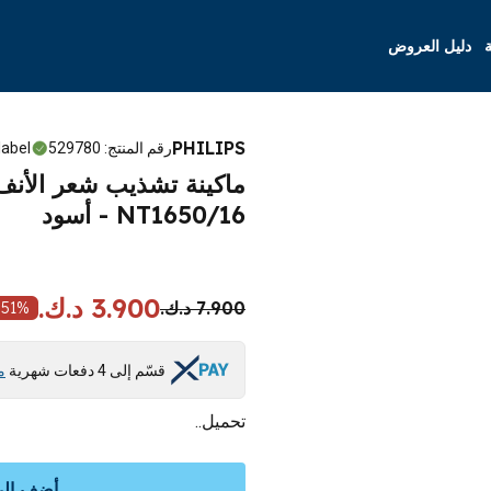
ة
دليل العروض
PHILIPS
رقم المنتج
:
529780
label
NT1650/16 - أسود
3.900 د.ك.
7.900 د.ك.
51
%
قسّم إلى 4 دفعات شهرية
م
تحميل..
أضف إلى 