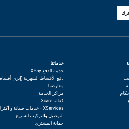
رك
ة
خدماتنا
خدمة الدفع XPay
يت
دفع الأقساط الشهرية (إيزي أقساط
ة
معارضنا
حكام
مراكز الخدمة
كفالة Xcare
XServices - خدمات صيانة و أكثر!
التوصيل والتركيب السريع
حماية المشتري