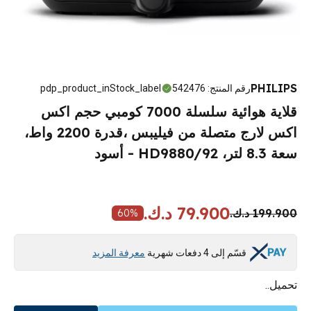
PHILIPS
رقم المنتج
:
542476
pdp_product_inStock_label
قلاية هوائية سلسلة 7000 كومبي حجم اكس
اكس لارج متصلة من فيليبس ،قدرة 2200 واط،
سعة 8.3 لتر، HD9880/92 - أسود
79.900 د.ك.
199.900 د.ك.
60
%
قسّم إلى 4 دفعات شهرية
معرفة المزيد
تحميل..