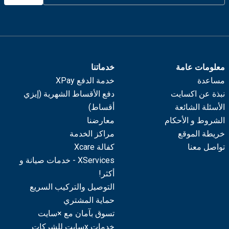
معلومات عامة
خدماتنا
مساعدة
خدمة الدفع XPay
نبذة عن اكسايت
دفع الأقساط الشهرية (إيزي
الأسئلة الشائعة
أقساط)
الشروط و الأحكام
معارضنا
خريطة الموقع
مراكز الخدمة
تواصل معنا
كفالة Xcare
XServices - خدمات صيانة و
أكثر!
التوصيل والتركيب السريع
حماية المشتري
تسوق بآمان مع ×سايت
خدمات xسايت للشركات