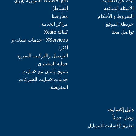
نبذة عن اكسايت
دفع الأقساط الشهرية (إيزي
الأسئلة الشائعة
أقساط)
الشروط و الأحكام
معارضنا
خريطة الموقع
مراكز الخدمة
تواصل معنا
كفالة Xcare
XServices - خدمات صيانة و
أكثر!
التوصيل والتركيب السريع
حماية المشتري
تسوق بآمان مع ×سايت
خدمات xسايت للشركات
المقايضة
دليل إكسايت
وصل حديثاً
تطبيق إكسايت للموبايل