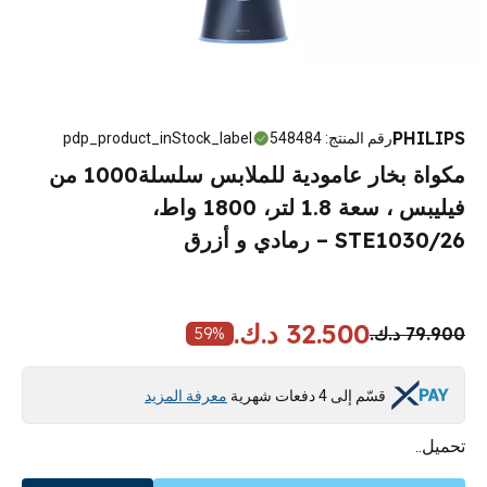
PHILIPS
رقم المنتج
:
548484
pdp_product_inStock_label
مكواة بخار عامودية للملابس سلسلة1000 من
فيليبس ، سعة 1.8 لتر، 1800 واط،
STE1030/26 – رمادي و أزرق
32.500 د.ك.
79.900 د.ك.
59
%
قسّم إلى 4 دفعات شهرية
معرفة المزيد
تحميل..