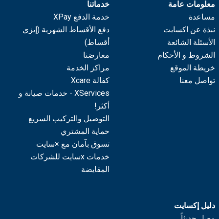
معلومات عامة
خدماتنا
مساعدة
خدمة الدفع XPay
نبذة عن اكسايت
دفع الأقساط الشهرية (إيزي
الأسئلة الشائعة
أقساط)
الشروط و الأحكام
معارضنا
خريطة الموقع
مراكز الخدمة
تواصل معنا
كفالة Xcare
XServices - خدمات صيانة و
أكثر!
التوصيل والتركيب السريع
حماية المشتري
تسوق بآمان مع ×سايت
خدمات xسايت للشركات
المقايضة
دليل إكسايت
وصل حديثاً