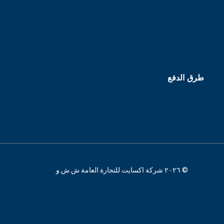
طرق الدفع
© ٢٠٢٦ شركة اكسايت للتجارة العامة ش.ش.و