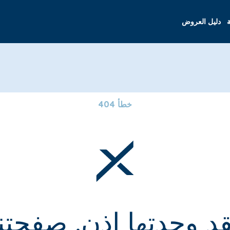
ة
دليل العروض
خطأ 404
قد وجدتها إذن. صفحتنا