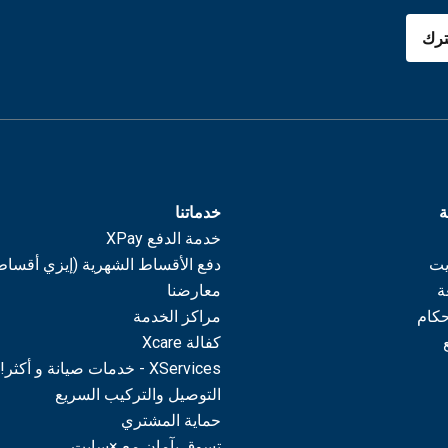
رك
ة
خدماتنا
خدمة الدفع XPay
يت
دفع الأقساط الشهرية (إيزي أقساط
ة
معارضنا
حكام
مراكز الخدمة
كفالة Xcare
XServices - خدمات صيانة و أكثر!
التوصيل والتركيب السريع
حماية المشتري
تسوق بآمان مع ×سايت