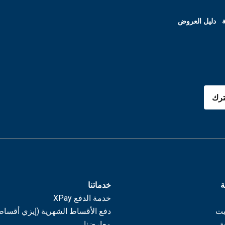
ة
دليل العروض
رك
ة
خدماتنا
خدمة الدفع XPay
يت
دفع الأقساط الشهرية (إيزي أقساط
ة
معارضنا