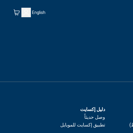
English
دليل إكسايت
وصل حديثاً
)
تطبيق إكسايت للموبايل