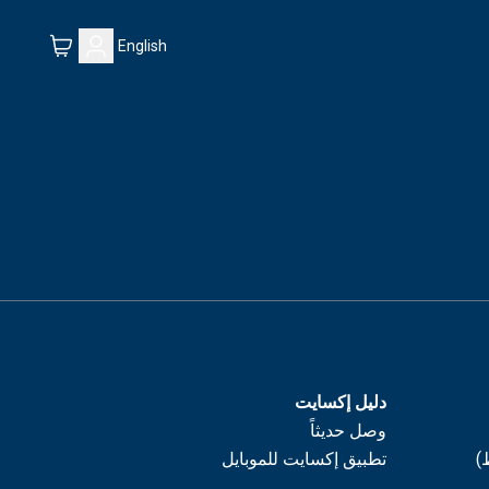
English
دليل إكسايت
وصل حديثاً
)
تطبيق إكسايت للموبايل