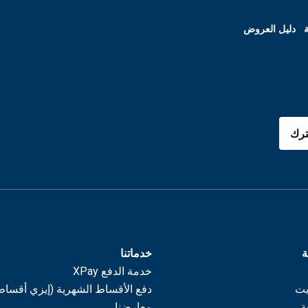
ة
دليل العروض
رك
ة
خدماتنا
خدمة الدفع XPay
يت
دفع الأقساط الشهرية (إيزي أقساط
ة
معارضنا