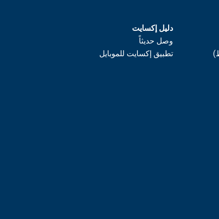
دليل إكسايت
وصل حديثاً
)
تطبيق إكسايت للموبايل