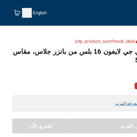
English
pdp_product_outofstock_label
شاشة حماية برايفسي بي جي لايفون 16 بلس من بانزر جلاس، مقاس
عرفة المزيد
العربة
اشتري الآن