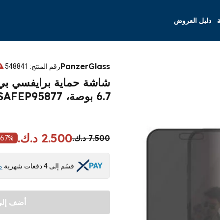
ة
دليل العروض
PanzerGlass
رقم المنتج
:
548841
6.7 بوصة، SAFEP95877
2.500 د.ك.
7.500 د.ك.
67
%
قسّم إلى 4 دفعات شهرية
م
أضف إلى 