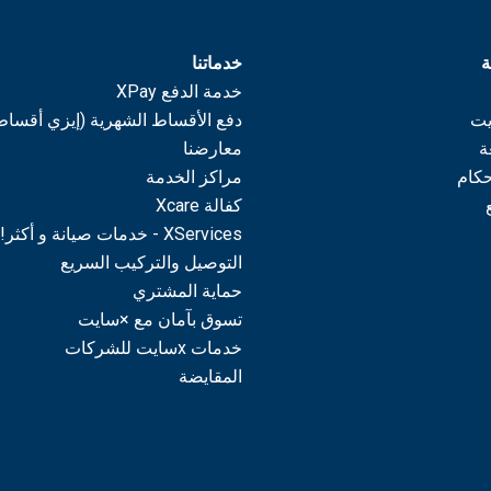
ة
خدماتنا
خدمة الدفع XPay
يت
دفع الأقساط الشهرية (إيزي أقساط
ة
معارضنا
حكام
مراكز الخدمة
كفالة Xcare
XServices - خدمات صيانة و أكثر!
التوصيل والتركيب السريع
حماية المشتري
تسوق بآمان مع ×سايت
خدمات xسايت للشركات
المقايضة