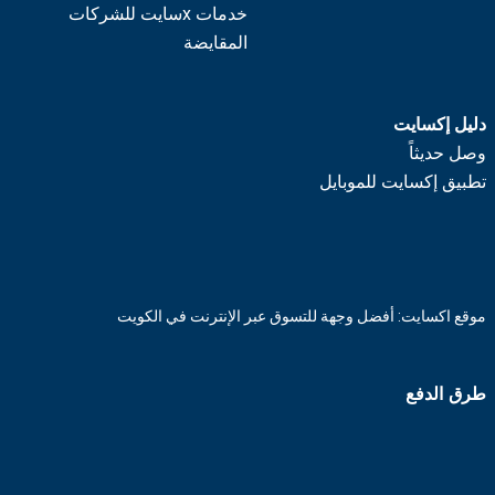
خدمات xسايت للشركات
المقايضة
دليل إكسايت
وصل حديثاً
تطبيق إكسايت للموبايل
موقع اكسايت: أفضل وجهة للتسوق عبر الإنترنت في الكويت
طرق الدفع