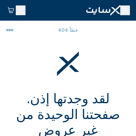
خطأ 404
لقد وجدتها إذن.
صفحتنا الوحيدة من
غير عروض