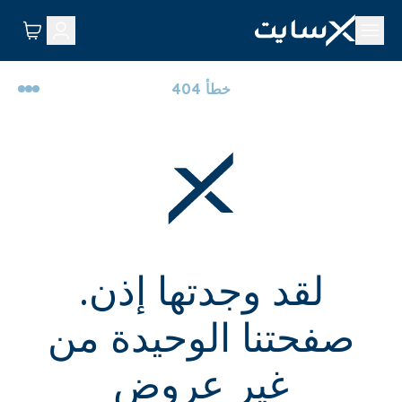
خطأ 404
لقد وجدتها إذن.
صفحتنا الوحيدة من
غير عروض