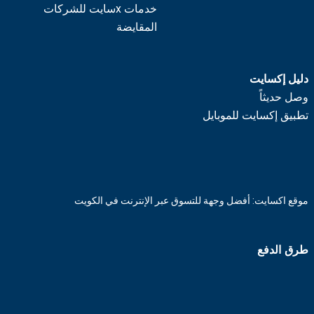
خدمات xسايت للشركات
المقايضة
دليل إكسايت
وصل حديثاً
تطبيق إكسايت للموبايل
موقع اكسايت: أفضل وجهة للتسوق عبر الإنترنت في الكويت
طرق الدفع